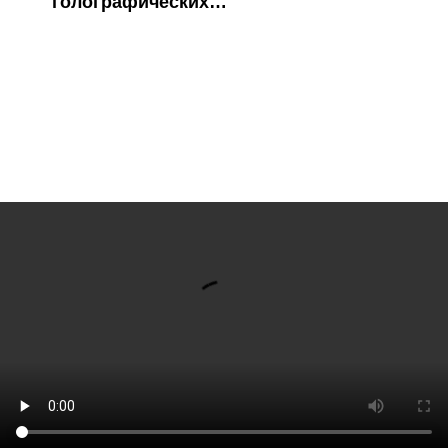
голографических
капель