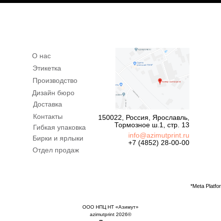
О нас
Этикетка
Производство
Дизайн бюро
Доставка
Контакты
150022, Россия, Ярославль,
Тормозное ш.1, стр. 13
Гибкая упаковка
info@azimutprint.ru
Бирки и ярлыки
+7 (4852) 28-00-00
Отдел продаж
*Meta Platf
ООО НПЦ НТ «Азимут»
azimutprint 2026©