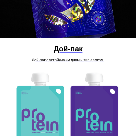
Дой-пак
Дой-пак с устойчивым дном и зип-замком.