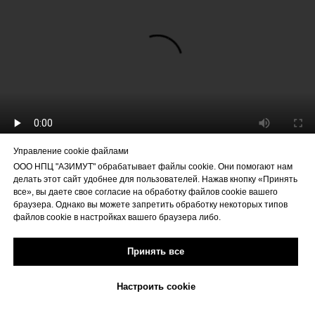
Управление cookie файлами
ООО НПЦ "АЗИМУТ" обрабатывает файлы cookie. Они помогают нам
делать этот сайт удобнее для пользователей. Нажав кнопку «Принять
все», вы даете свое согласие на обработку файлов cookie вашего
браузера. Однако вы можете запретить обработку некоторых типов
файлов cookie в настройках вашего браузера либо.
О нас
Этикетка
Принять все
Производство
Дизайн бюро
Настроить cookie
Доставка