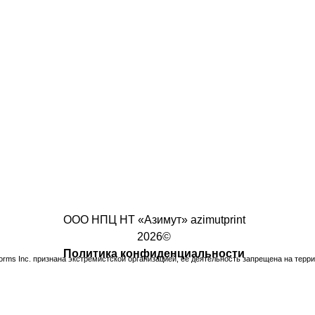
ООО НПЦ НТ «Азимут» azimutprint
2026©
Политика конфиденциальности
tforms Inc. признана экстремистской организацией, ее деятельность запрещена на терр