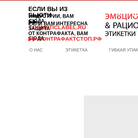
ЕСЛИ ВЫ ИЗ
БЬЮТИ
ИНДУСТРИИ, ВАМ
СЮДА
▶▶
ЕСЛИ ВАМ ИНТЕРЕСНА
COSMETICLABEL.RU
ЗАЩИТА
ОТ КОНТРАФАКТА, ВАМ
СЮДА
▶▶ КОНТРАФАКТСТОП.РФ
О НАС
ЭТИКЕТКА
ГИБКАЯ УПА
ОТДЕЛ
ПРОДАЖ