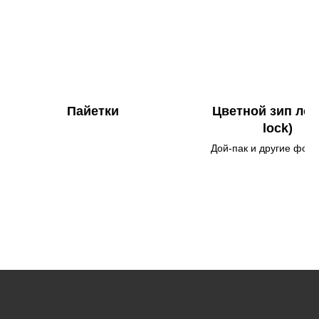
Пайетки
Цветной зип лок(
lock)
Дой-пак и другие фор
цветным zip-lock зам
акцент в дизайне и уд
повторного закрыти