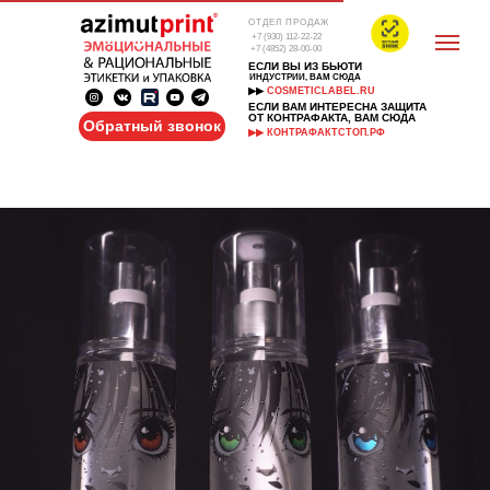
ОТДЕЛ ПРОДАЖ
+7 (930) 112-22-22
+7 (4852) 28-00-00
ЕСЛИ ВЫ ИЗ БЬЮТИ
ИНДУСТРИИ, ВАМ СЮДА
▶▶
COSMETICLABEL.RU
ЕСЛИ ВАМ ИНТЕРЕСНА ЗАЩИТА
ОТ КОНТРАФАКТА, ВАМ СЮДА
Обратный звонок
▶▶ КОНТРАФАКТСТОП.РФ