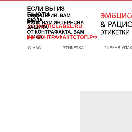
ЕСЛИ ВЫ ИЗ
БЬЮТИ
ИНДУСТРИИ, ВАМ
СЮДА
▶▶
ЕСЛИ ВАМ ИНТЕРЕСНА
COSMETICLABEL.RU
ЗАЩИТА
ОТ КОНТРАФАКТА, ВАМ
СЮДА
▶▶ КОНТРАФАКТСТОП.РФ
О НАС
ЭТИКЕТКА
ГИБКАЯ УПА
ОТДЕЛ
ПРОДАЖ