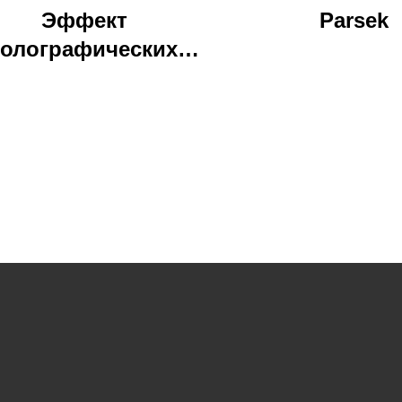
Эффект
Parsek
голографических
капель