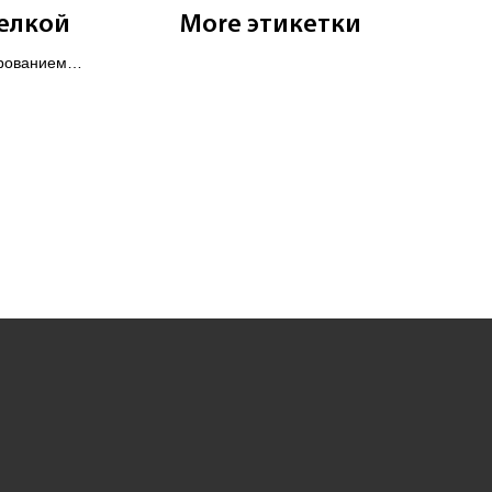
делкой
More этикетки
рованием,
 отделкой.
 усиления