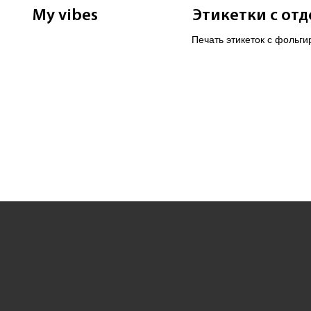
My vibes
Этикетки с от
Печать этикеток с фольги
тиснением, лаком и другой
Эффектная упаковка для
бренда.