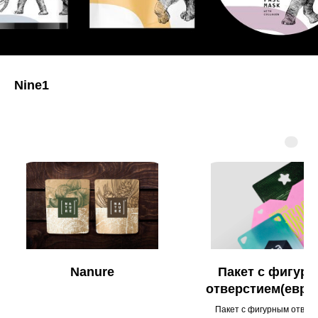
Nine1
Nanure
Пакет с фигур
отверстием(евро
для подвеса
Пакет с фигурным отвер