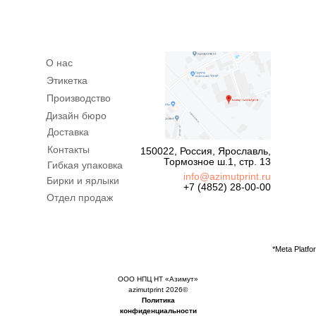
О нас
Этикетка
Производство
Дизайн бюро
Доставка
Контакты
150022, Россия, Ярославль,
Тормозное ш.1, стр. 13
Гибкая упаковка
info@azimutprint.ru
Бирки и ярлыки
+7 (4852) 28-00-00
Отдел продаж
*Meta Platf
ООО НПЦ НТ «Азимут»
azimutprint 2026©
Политика
конфиденциальности