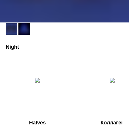
Night
Halves
Коллаген