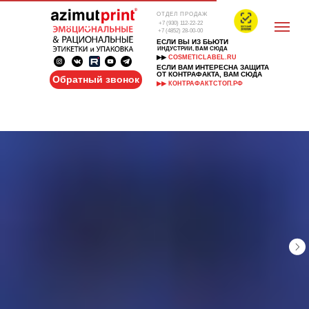
ОТДЕЛ ПРОДАЖ
+7 (930) 112-22-22
+7 (4852) 28-00-00
ЕСЛИ ВЫ ИЗ БЬЮТИ
ИНДУСТРИИ, ВАМ СЮДА
▶▶
COSMETICLABEL.RU
ЕСЛИ ВАМ ИНТЕРЕСНА ЗАЩИТА
ОТ КОНТРАФАКТА, ВАМ СЮДА
Обратный звонок
▶▶ КОНТРАФАКТСТОП.РФ