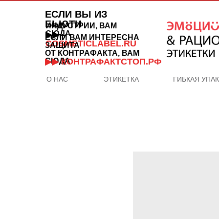
ЕСЛИ ВЫ ИЗ
БЬЮТИ
ИНДУСТРИИ, ВАМ
СЮДА
▶▶
ЕСЛИ ВАМ ИНТЕРЕСНА
COSMETICLABEL.RU
ЗАЩИТА
ОТ КОНТРАФАКТА, ВАМ
СЮДА
▶▶ КОНТРАФАКТСТОП.РФ
О НАС
ЭТИКЕТКА
ГИБКАЯ УПА
ОТДЕЛ
ПРОДАЖ