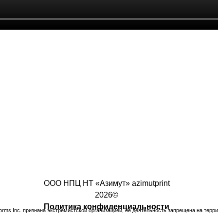
ООО НПЦ НТ «Азимут» azimutprint
2026©
Политика конфиденциальности
tforms Inc. признана экстремистской организацией, ее деятельность запрещена на терр