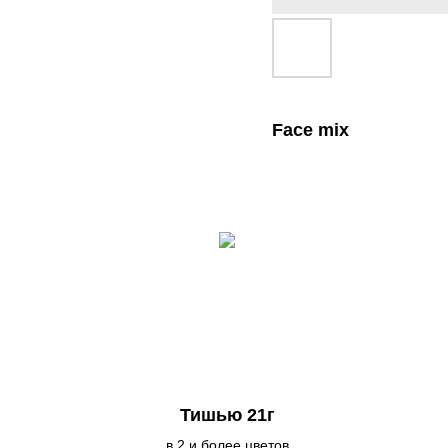
Face mix
Тишью 21г
в 2 и более цветов