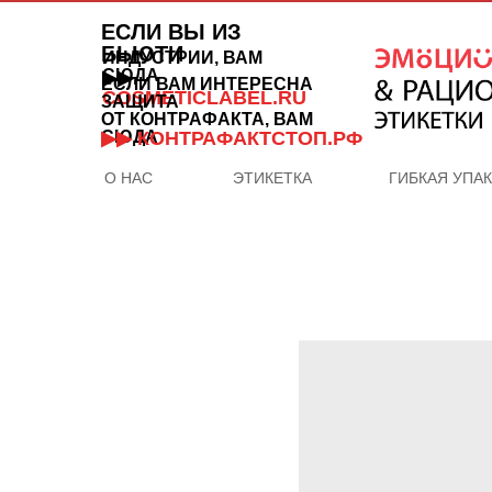
ЕСЛИ ВЫ ИЗ
БЬЮТИ
ИНДУСТРИИ, ВАМ
СЮДА
▶▶
ЕСЛИ ВАМ ИНТЕРЕСНА
COSMETICLABEL.RU
ЗАЩИТА
ОТ КОНТРАФАКТА, ВАМ
СЮДА
▶▶ КОНТРАФАКТСТОП.РФ
О НАС
ЭТИКЕТКА
ГИБКАЯ УПА
ОТДЕЛ
ПРОДАЖ