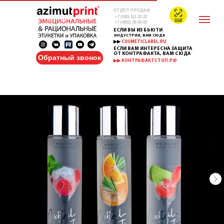
ОТДЕЛ ПРОДАЖ
+7 (930) 112-22-22
+7 (4852) 28-00-00
ЕСЛИ ВЫ ИЗ БЬЮТИ
ИНДУСТРИИ, ВАМ СЮДА
▶▶
COSMETICLABEL.RU
ЕСЛИ ВАМ ИНТЕРЕСНА ЗАЩИТА
ОТ КОНТРАФАКТА, ВАМ СЮДА
Обратный звонок
▶▶ КОНТРАФАКТСТОП.РФ