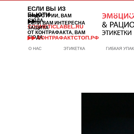
ЕСЛИ ВЫ ИЗ
БЬЮТИ
ИНДУСТРИИ, ВАМ
СЮДА
▶▶
ЕСЛИ ВАМ ИНТЕРЕСНА
COSMETICLABEL.RU
ЗАЩИТА
ОТ КОНТРАФАКТА, ВАМ
СЮДА
▶▶ КОНТРАФАКТСТОП.РФ
О НАС
ЭТИКЕТКА
ГИБКАЯ УПА
ОТДЕЛ
ПРОДАЖ