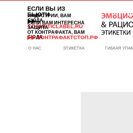
ЕСЛИ ВЫ ИЗ
БЬЮТИ
ИНДУСТРИИ, ВАМ
СЮДА
▶▶
ЕСЛИ ВАМ ИНТЕРЕСНА
COSMETICLABEL.RU
ЗАЩИТА
ОТ КОНТРАФАКТА, ВАМ
СЮДА
▶▶ КОНТРАФАКТСТОП.РФ
О НАС
ЭТИКЕТКА
ГИБКАЯ УПА
ОТДЕЛ
ПРОДАЖ