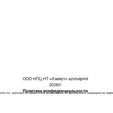
ООО НПЦ НТ «Азимут» azimutprint
2026©
Политика конфиденциальности
tforms Inc. признана экстремистской организацией, ее деятельность запрещена на терр