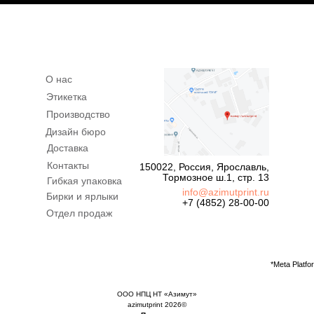
О нас
Этикетка
Производство
Дизайн бюро
Доставка
Контакты
150022, Россия, Ярославль,
Тормозное ш.1, стр. 13
Гибкая упаковка
info@azimutprint.ru
Бирки и ярлыки
+7 (4852) 28-00-00
Отдел продаж
*Meta Platf
ООО НПЦ НТ «Азимут»
azimutprint 2026©