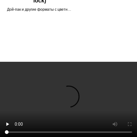
lock)
Дой-пак и другие форматы с цветным
zip-lock замком — акцент в дизайне и
удобство повторного закрытия.