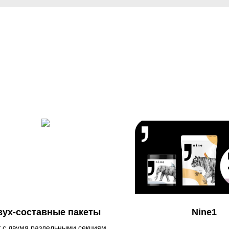
вух-составные пакеты
Nine1
 с двумя раздельными секциями