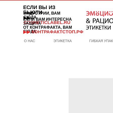
ЕСЛИ ВЫ ИЗ
БЬЮТИ
ИНДУСТРИИ, ВАМ
СЮДА
▶▶
ЕСЛИ ВАМ ИНТЕРЕСНА
COSMETICLABEL.RU
ЗАЩИТА
ОТ КОНТРАФАКТА, ВАМ
СЮДА
▶▶ КОНТРАФАКТСТОП.РФ
О НАС
ЭТИКЕТКА
ГИБКАЯ УПА
ОТДЕЛ
ПРОДАЖ