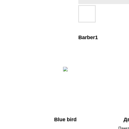
Barber1
Blue bird
Д
Пакет