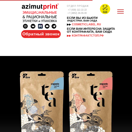
ОТДЕЛ ПРОДАЖ
+7 (930) 112-22-22
+7 (4852) 28-00-00
ЕСЛИ ВЫ ИЗ БЬЮТИ
ИНДУСТРИИ, ВАМ СЮДА
▶▶
COSMETICLABEL.RU
ЕСЛИ ВАМ ИНТЕРЕСНА ЗАЩИТА
ОТ КОНТРАФАКТА, ВАМ СЮДА
Обратный звонок
▶▶ КОНТРАФАКТСТОП.РФ