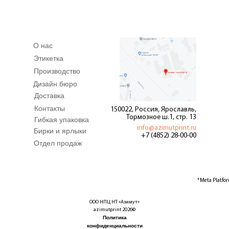
О нас
Этикетка
Производство
Дизайн бюро
Доставка
Контакты
150022, Россия, Ярославль,
Тормозное ш.1, стр. 13
Гибкая упаковка
info@azimutprint.ru
Бирки и ярлыки
+7 (4852) 28-00-00
Отдел продаж
*Meta Platfo
ООО НПЦ НТ «Азимут»
azimutprint 2026©
Политика
конфиденциальности